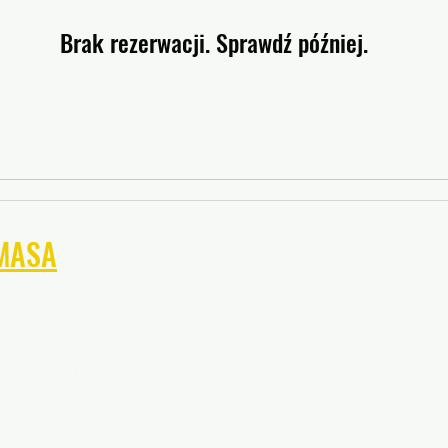
Brak rezerwacji. Sprawdź później.
MASA
land
kich Maryland
d