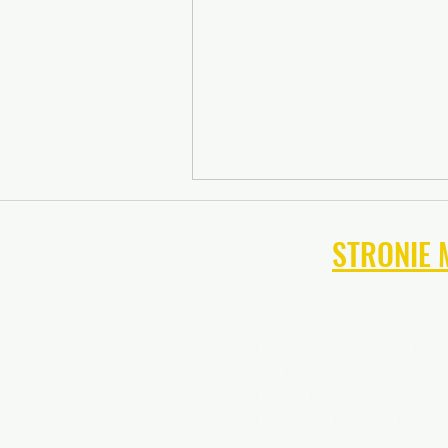
NAWIGUJ NA
STRONIE 
Szkolenie sportowe w Mary
Trening piłkarski w Maryland
Szkolenie bramkarzy piłkars
Trening tenisowy w Marylan
Trening softballu Maryland