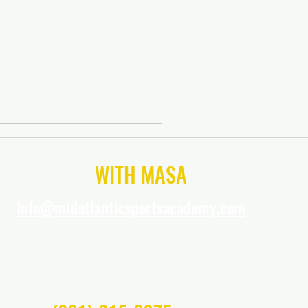
CONNECT
WITH MASA
Info@midatlanticsportsacademy.com