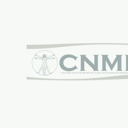
Dumnie sponsorowany przez:
Centrum Rehabilitacji Neuromięśniowej i M