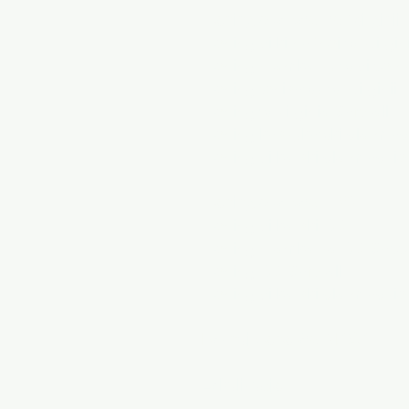
Trening sportowy w Wirginii
Trening piłki nożnej w Wirgini
Trening bramkarzy w piłce no
Trening tenisowy w Wirginii
Trening w Virginia Softball
Trening koszykówki dla młodz
Trening piłkarski dla młodzie
Trening sportowy DC
Trening piłkarski DC
Trening bramkarza DC Socc
Trening DC Softball
Trening piłkarski dla młodzi
Poznaj trenerów MASA
Lokalizacje