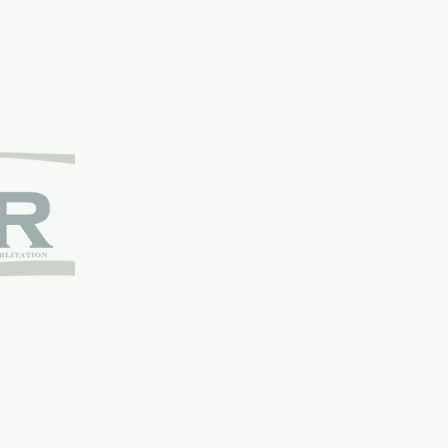
asażu